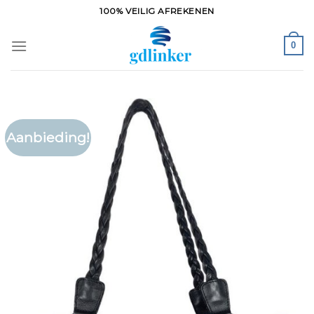
Ga
100% VEILIG AFREKENEN
naar
inhoud
0
Aanbieding!