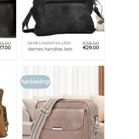
35.00
€
38.00
DAMES HANDTAS LEER
27.00
€
29.00
dames handtas leer
Aanbieding!