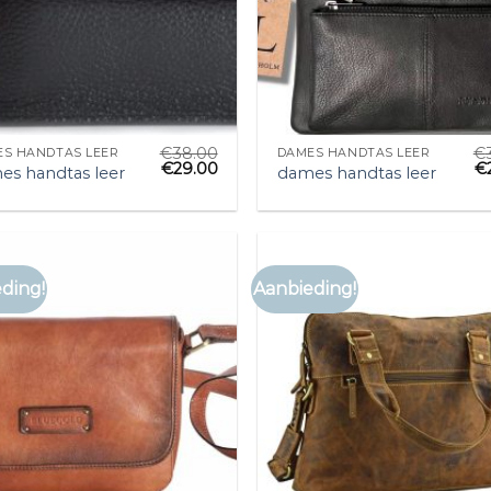
€
38.00
€
S HANDTAS LEER
DAMES HANDTAS LEER
€
29.00
€
es handtas leer
dames handtas leer
ding!
Aanbieding!