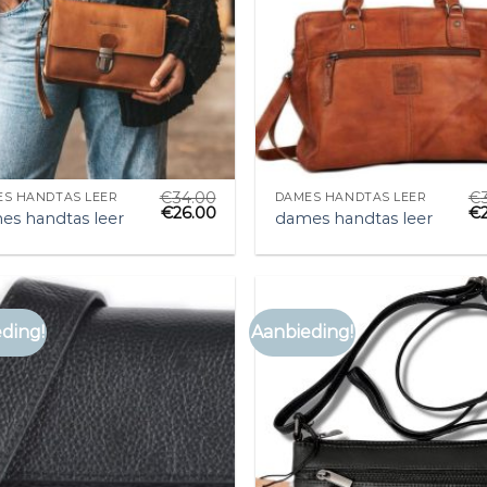
€
34.00
€
S HANDTAS LEER
DAMES HANDTAS LEER
€
26.00
€
es handtas leer
dames handtas leer
ding!
Aanbieding!