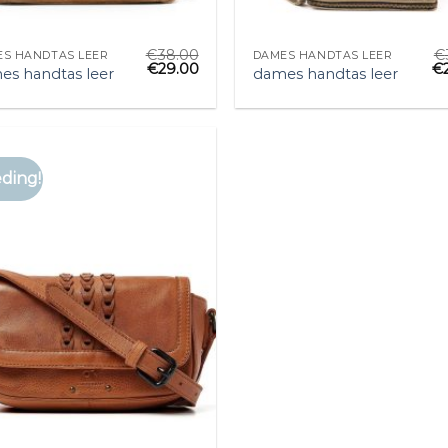
€
38.00
€
S HANDTAS LEER
DAMES HANDTAS LEER
€
29.00
€
es handtas leer
dames handtas leer
ding!