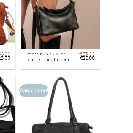
36.00
€
33.00
DAMES HANDTAS LEER
28.00
€
25.00
dames handtas leer
Aanbieding!