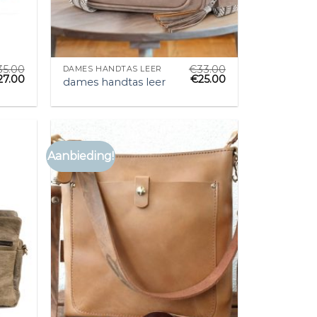
35.00
€
33.00
DAMES HANDTAS LEER
27.00
€
25.00
dames handtas leer
Aanbieding!