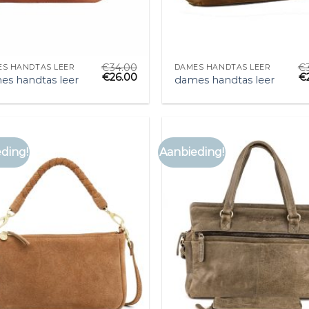
€
34.00
€
S HANDTAS LEER
DAMES HANDTAS LEER
€
26.00
€
es handtas leer
dames handtas leer
ding!
Aanbieding!