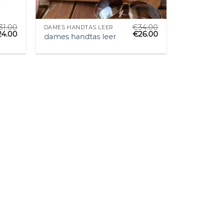
31.00
€
34.00
DAMES HANDTAS LEER
24.00
€
26.00
dames handtas leer