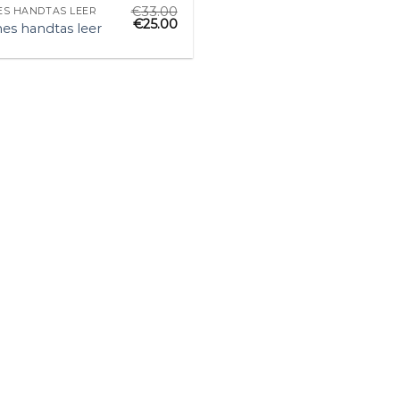
€
33.00
S HANDTAS LEER
€
25.00
es handtas leer