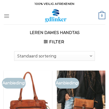
Ga
100% VEILIG AFREKENEN
naar
inhoud
0
LEREN DAMES HANDTAS
FILTER
Aanbieding!
Aanbieding!