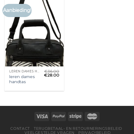
Aanbieding!
€
36.00
LEREN DAMES HANDTAS
€
28.00
leren dames
handtas
CONTACT
TERUGBETAAL- EN RETOURNERINGSBELEID
VEELGESTELDE VRAGEN
PRIVACYBELEID