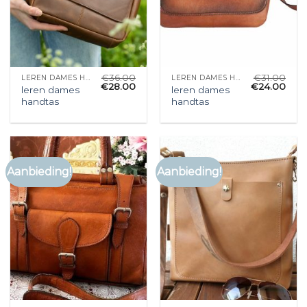
€
36.00
€
31.00
LEREN DAMES HANDTAS
LEREN DAMES HANDTAS
€
28.00
€
24.00
leren dames
leren dames
handtas
handtas
Aanbieding!
Aanbieding!