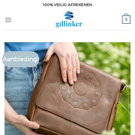
Ga
100% VEILIG AFREKENEN
naar
inhoud
0
Aanbieding!