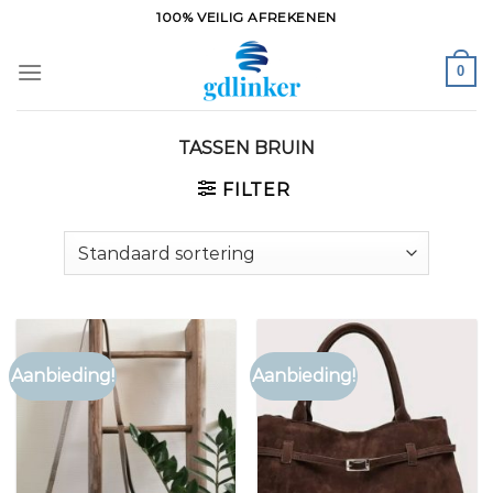
Ga
100% VEILIG AFREKENEN
naar
inhoud
0
TASSEN BRUIN
FILTER
Aanbieding!
Aanbieding!