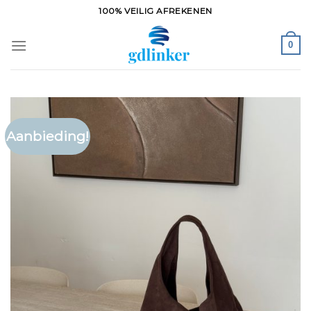
Ga
100% VEILIG AFREKENEN
naar
inhoud
0
Aanbieding!