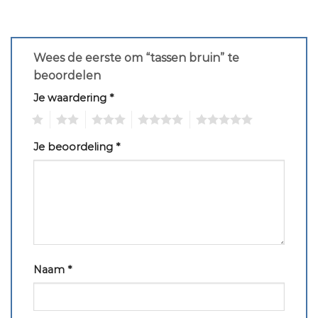
Wees de eerste om “tassen bruin” te
beoordelen
Je waardering
*
1
2
3
4
5
Je beoordeling
*
Naam
*