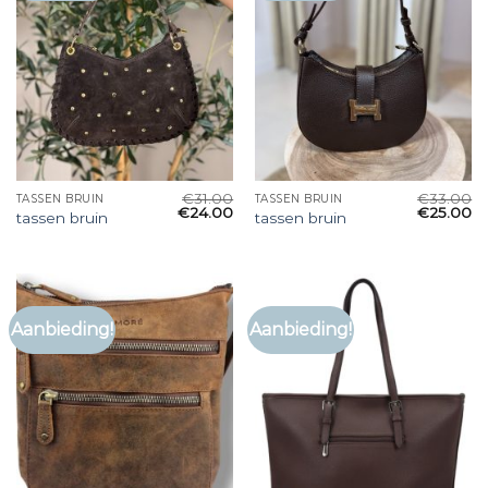
€
31.00
€
33.00
TASSEN BRUIN
TASSEN BRUIN
€
24.00
€
25.00
tassen bruin
tassen bruin
Aanbieding!
Aanbieding!