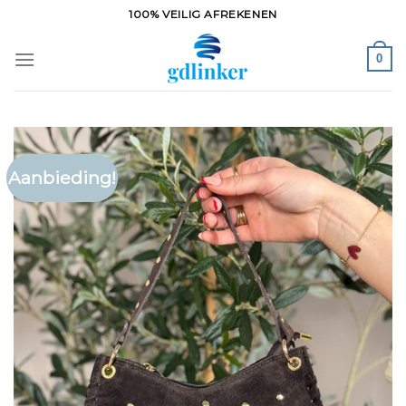
Ga
100% VEILIG AFREKENEN
naar
inhoud
0
Aanbieding!