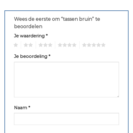
Wees de eerste om “tassen bruin” te
beoordelen
Je waardering
*
1
2
3
4
5
Je beoordeling
*
Naam
*