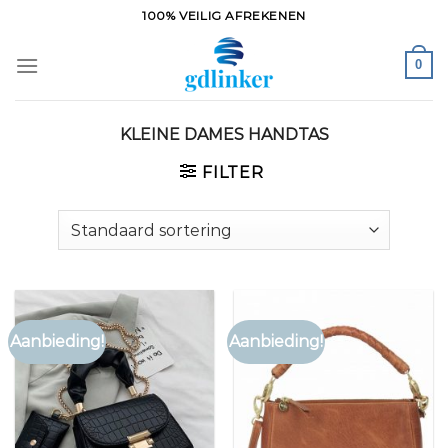
Ga
100% VEILIG AFREKENEN
naar
inhoud
0
KLEINE DAMES HANDTAS
FILTER
Aanbieding!
Aanbieding!