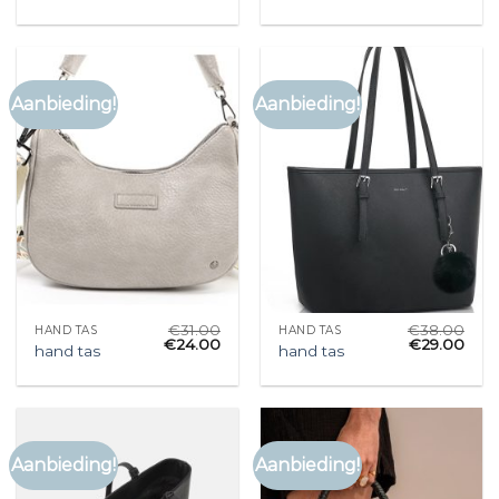
Aanbieding!
Aanbieding!
€
31.00
€
38.00
HAND TAS
HAND TAS
€
24.00
€
29.00
hand tas
hand tas
Aanbieding!
Aanbieding!