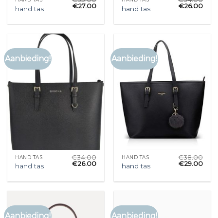
€
27.00
€
26.00
hand tas
hand tas
Aanbieding!
Aanbieding!
€
34.00
€
38.00
HAND TAS
HAND TAS
€
26.00
€
29.00
hand tas
hand tas
Aanbieding!
Aanbieding!