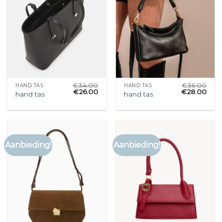
€
34.00
€
36.00
HAND TAS
HAND TAS
€
26.00
€
28.00
hand tas
hand tas
Aanbieding!
Aanbieding!