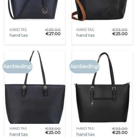
€
35.00
€
33.00
HAND TAS
HAND TAS
€
27.00
€
25.00
hand tas
hand tas
Aanbieding!
Aanbieding!
€
33.00
€
33.00
HAND TAS
HAND TAS
€
25.00
€
25.00
hand tas
hand tas