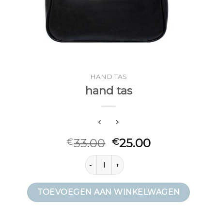
HAND TAS
hand tas
33.00
25.00
€
€
hand tas aantal
TOEVOEGEN AAN WINKELWAGEN