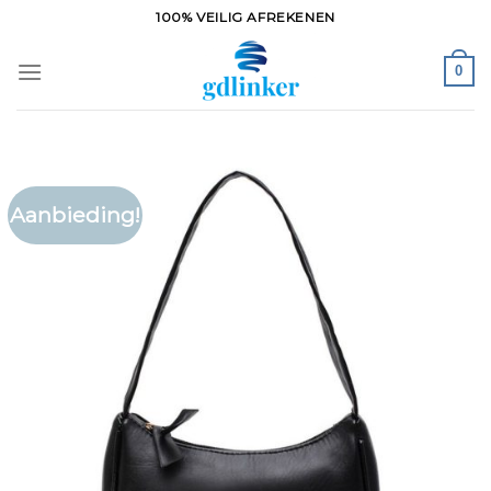
Ga
100% VEILIG AFREKENEN
naar
inhoud
0
Aanbieding!