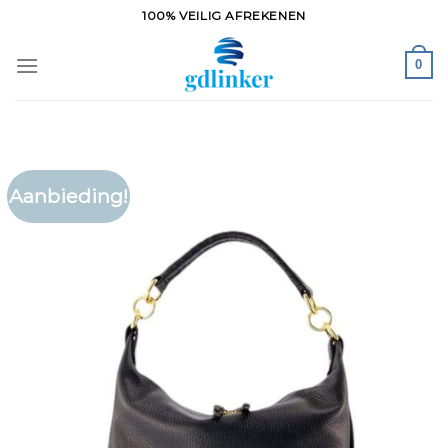
Ga
100% VEILIG AFREKENEN
naar
inhoud
0
Aanbieding!