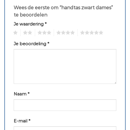
Wees de eerste om “handtas zwart dames”
te beoordelen
Je waardering
*
1
2
3
4
5
Je beoordeling
*
Naam
*
E-mail
*