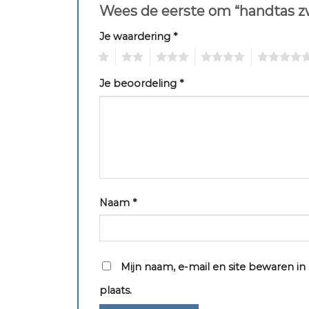
Wees de eerste om “handtas z
Je waardering
*
1
2
3
4
5
Je beoordeling
*
Naam
*
Mijn naam, e-mail en site bewaren i
plaats.