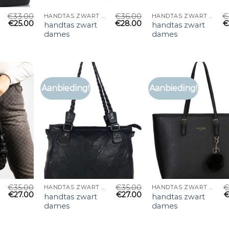
€
33.00
€
36.00
€
HANDTAS ZWART DAMES
HANDTAS ZWART DAMES
€
25.00
€
28.00
€
handtas zwart
handtas zwart
dames
dames
Aanbieding!
Aanbieding!
€
35.00
€
35.00
HANDTAS ZWART DAMES
HANDTAS ZWART DAMES
€
27.00
€
27.00
handtas zwart
handtas zwart
dames
dames