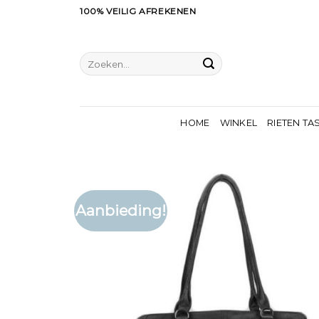
Ga
100% VEILIG AFREKENEN
naar
inhoud
Zoeken
naar:
HOME
WINKEL
RIETEN TA
Aanbieding!