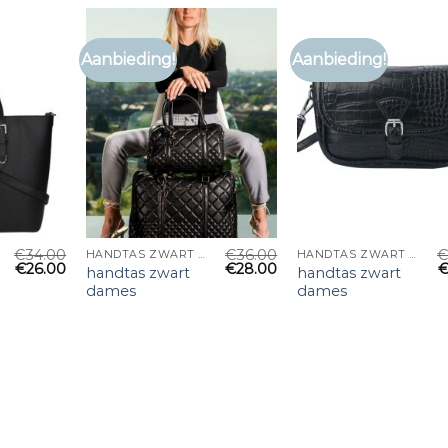
Aanbieding!
Aanbieding!
€
34.00
€
36.00
HANDTAS ZWART DAMES
HANDTAS ZWART DAMES
€
26.00
€
28.00
handtas zwart
handtas zwart
dames
dames