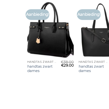
Aanbieding!
Aanbieding!
€
38.00
HANDTAS ZWART DAMES
HANDTAS ZWART DAMES
€
29.00
handtas zwart
handtas zwart
dames
dames