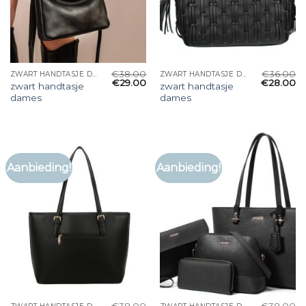
€
38.00
€
36.00
ZWART HANDTASJE DAMES
ZWART HANDTASJE DAMES
€
29.00
€
28.00
zwart handtasje
zwart handtasje
dames
dames
Aanbieding!
Aanbieding!