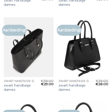
zwart handtasje
zwart handtasje
dames
dames
Aanbieding!
Aanbieding!
€
38.00
€
36.00
ZWART HANDTASJE DAMES
ZWART HANDTASJE DAMES
€
29.00
€
28.00
zwart handtasje
zwart handtasje
dames
dames