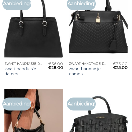
Aanbieding!
Aanbieding!
€
36.00
€
33.00
ZWART HANDTASJE DAMES
ZWART HANDTASJE DAMES
€
28.00
€
25.00
zwart handtasje
zwart handtasje
dames
dames
Aanbieding!
Aanbieding!