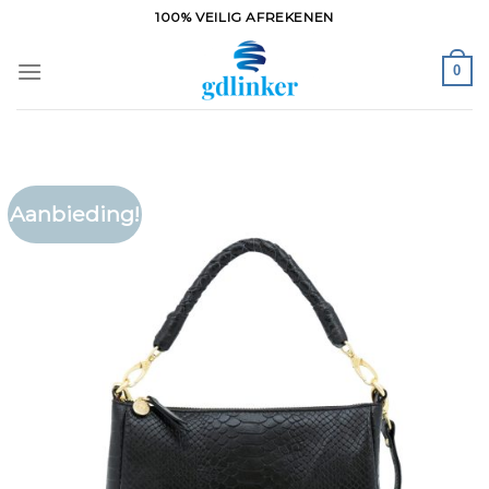
Ga
100% VEILIG AFREKENEN
naar
inhoud
0
Aanbieding!