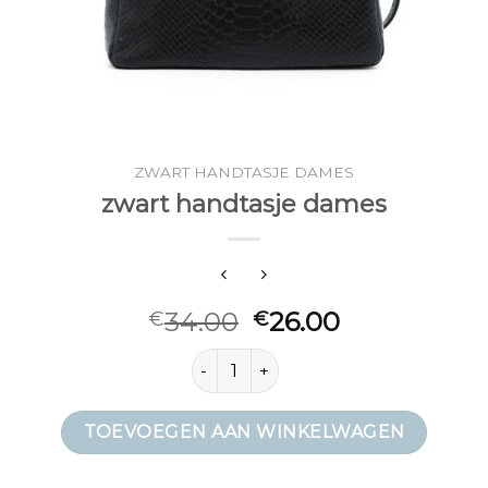
ZWART HANDTASJE DAMES
zwart handtasje dames
34.00
26.00
€
€
zwart handtasje dames aantal
TOEVOEGEN AAN WINKELWAGEN