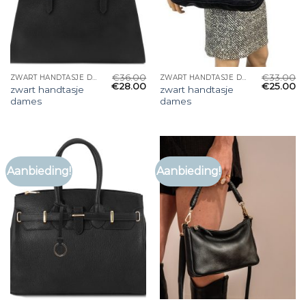
€
36.00
€
33.00
ZWART HANDTASJE DAMES
ZWART HANDTASJE DAMES
€
28.00
€
25.00
zwart handtasje
zwart handtasje
dames
dames
Aanbieding!
Aanbieding!