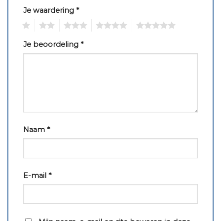
Je waardering
*
1
2
3
4
5
Je beoordeling
*
Naam
*
E-mail
*