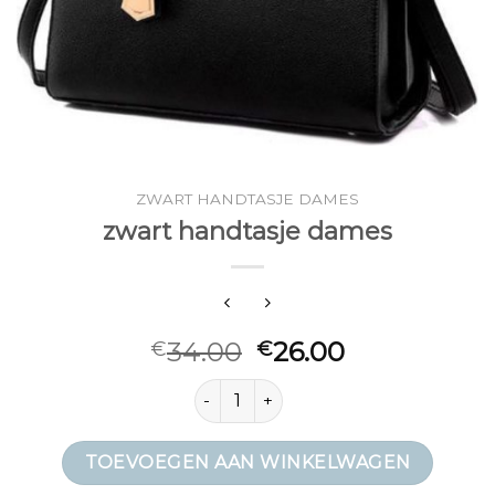
ZWART HANDTASJE DAMES
zwart handtasje dames
34.00
26.00
€
€
zwart handtasje dames aantal
TOEVOEGEN AAN WINKELWAGEN