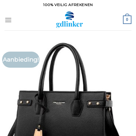
Ga
100% VEILIG AFREKENEN
naar
inhoud
0
Aanbieding!