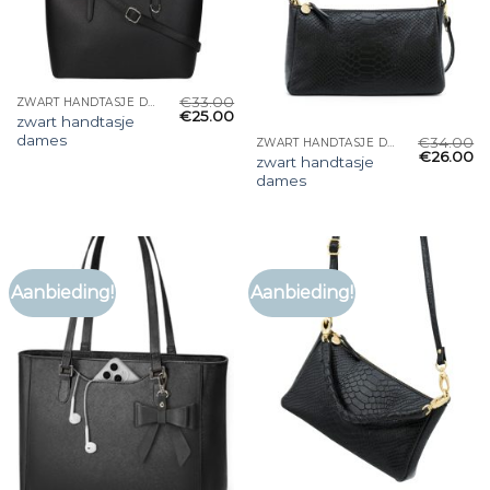
€
33.00
ZWART HANDTASJE DAMES
€
25.00
zwart handtasje
dames
€
34.00
ZWART HANDTASJE DAMES
€
26.00
zwart handtasje
dames
Aanbieding!
Aanbieding!