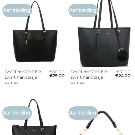
Aanbieding!
Aanbieding!
€
38.00
€
31.00
ZWART HANDTASJE DAMES
ZWART HANDTASJE DAMES
€
29.00
€
24.00
zwart handtasje
zwart handtasje
dames
dames
Aanbieding!
Aanbieding!