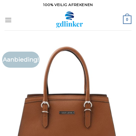
Ga
100% VEILIG AFREKENEN
naar
inhoud
0
Aanbieding!