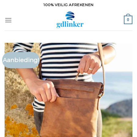
Ga
100% VEILIG AFREKENEN
naar
inhoud
0
Aanbieding!