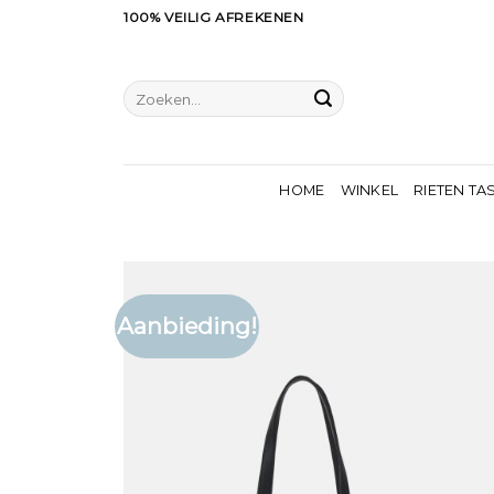
Ga
100% VEILIG AFREKENEN
naar
inhoud
Zoeken
naar:
HOME
WINKEL
RIETEN TA
Aanbieding!