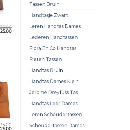
Tassen Bruin
Handtasje Zwart
Leren Handtas Dames
33.00
€
25.00
Lederen Handtassen
Flora En Co Handtas
Rieten Tassen
Handtas Bruin
Handtas Dames Klein
Jerome Dreyfuss Tas
Handtas Leer Dames
Leren Schoudertassen
33.00
Schoudertassen Dames
€
25.00