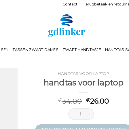
Contact
Terugbetaal- en retourn
SSEN
TASSEN ZWART DAMES
ZWART HANDTASJE
HANDTAS S
HANDTAS VOOR LAPTOP
handtas voor laptop
34.00
26.00
€
€
handtas voor laptop aantal