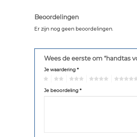
Beoordelingen
Er zijn nog geen beoordelingen.
Wees de eerste om “handtas vo
Je waardering
*
1
2
3
4
5
Je beoordeling
*