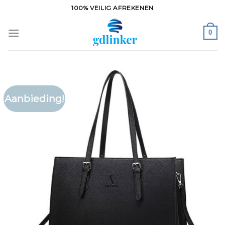
Ga
100% VEILIG AFREKENEN
naar
inhoud
0
Aanbieding!