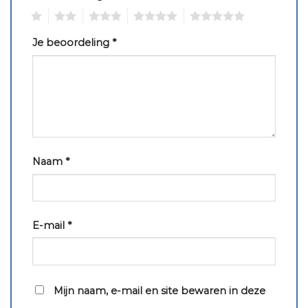
1
2
3
4
5
Je beoordeling
*
Naam
*
E-mail
*
Mijn naam, e-mail en site bewaren in deze