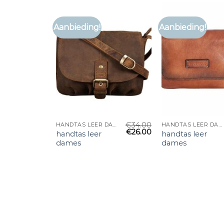
Aanbieding!
Aanbieding!
€
34.00
HANDTAS LEER DAMES
HANDTAS LEER DAMES
€
26.00
handtas leer
handtas leer
dames
dames