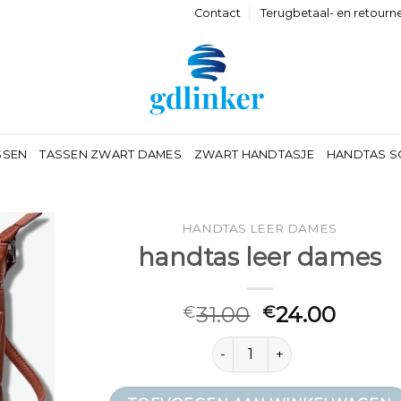
Contact
Terugbetaal- en retourn
SSEN
TASSEN ZWART DAMES
ZWART HANDTASJE
HANDTAS S
HANDTAS LEER DAMES
handtas leer dames
31.00
24.00
€
€
handtas leer dames aantal