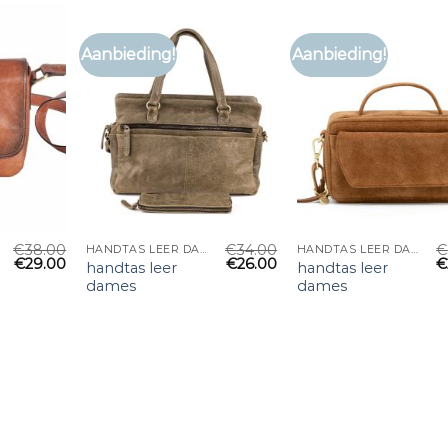
Aanbieding!
Aanbieding!
€
38.00
€
34.00
€
HANDTAS LEER DAMES
HANDTAS LEER DAMES
€
29.00
€
26.00
€
handtas leer
handtas leer
dames
dames