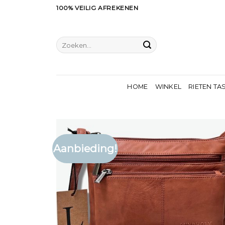
Ga
100% VEILIG AFREKENEN
naar
inhoud
Zoeken
naar:
HOME
WINKEL
RIETEN TA
Aanbieding!