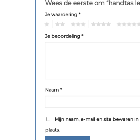
Wees de eerste om “handtas l
Je waardering
*
1
2
3
4
5
Je beoordeling
*
Naam
*
Mijn naam, e-mail en site bewaren i
plaats.