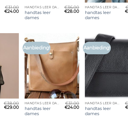
€
31.00
€
36.00
HANDTAS LEER DAMES
HANDTAS LEER DAMES
€
24.00
€
28.00
handtas leer
handtas leer
dames
dames
Aanbieding!
Aanbieding!
€
38.00
€
31.00
HANDTAS LEER DAMES
HANDTAS LEER DAMES
€
29.00
€
24.00
handtas leer
handtas leer
dames
dames