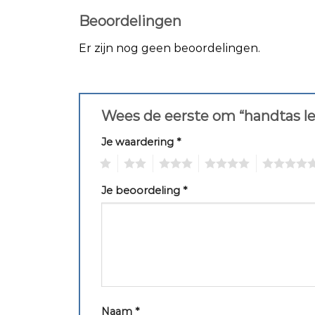
Beoordelingen
Er zijn nog geen beoordelingen.
Wees de eerste om “handtas l
Je waardering
*
1
2
3
4
5
Je beoordeling
*
Naam
*