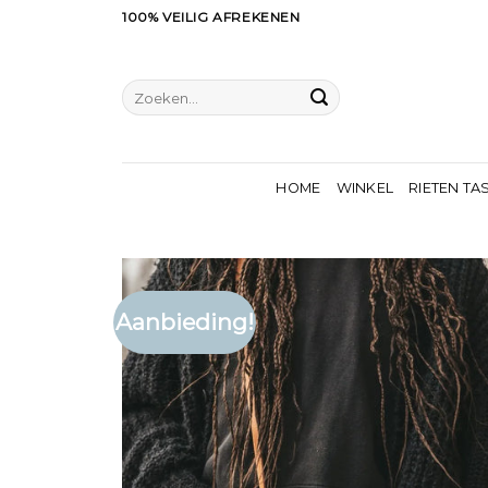
Ga
100% VEILIG AFREKENEN
naar
inhoud
Zoeken
naar:
HOME
WINKEL
RIETEN TA
Aanbieding!