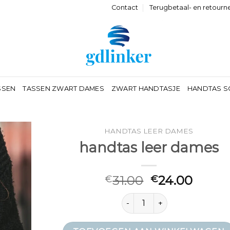
Contact
Terugbetaal- en retourn
SSEN
TASSEN ZWART DAMES
ZWART HANDTASJE
HANDTAS S
HANDTAS LEER DAMES
handtas leer dames
31.00
24.00
€
€
handtas leer dames aantal