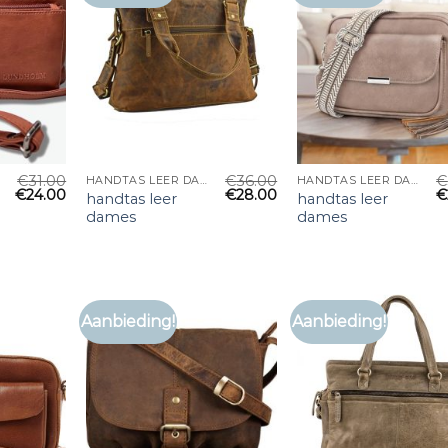
€
31.00
€
36.00
€
HANDTAS LEER DAMES
HANDTAS LEER DAMES
€
24.00
€
28.00
€
handtas leer
handtas leer
dames
dames
Aanbieding!
Aanbieding!