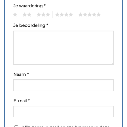
Je waardering
*
1
2
3
4
5
Je beoordeling
*
Naam
*
E-mail
*