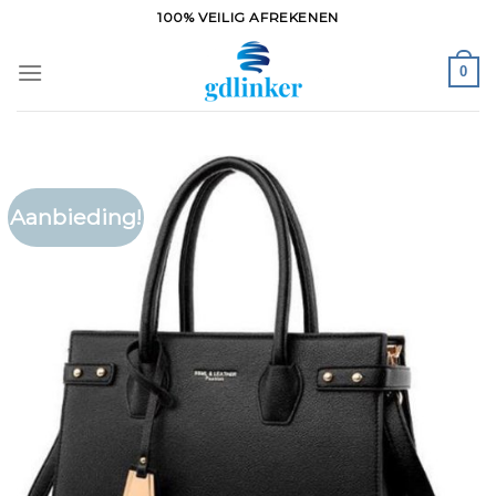
Ga
100% VEILIG AFREKENEN
naar
inhoud
0
Aanbieding!