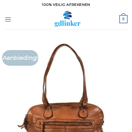
Ga
100% VEILIG AFREKENEN
naar
inhoud
0
Aanbieding!