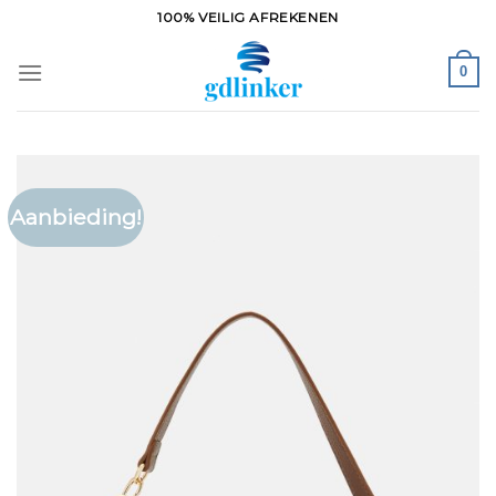
Ga
100% VEILIG AFREKENEN
naar
inhoud
0
Aanbieding!