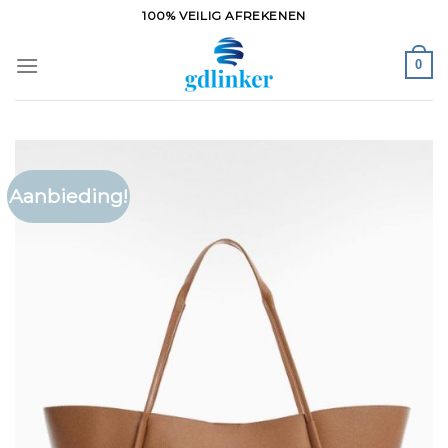
Ga
100% VEILIG AFREKENEN
naar
inhoud
0
Aanbieding!