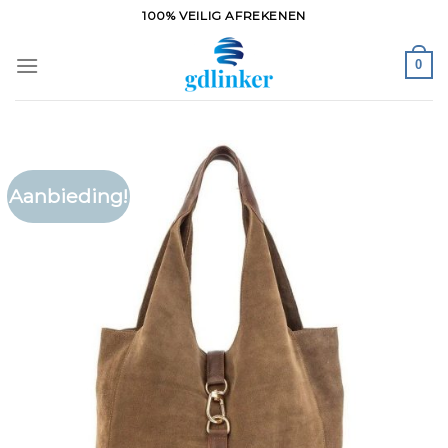
Ga
100% VEILIG AFREKENEN
naar
inhoud
0
Aanbieding!