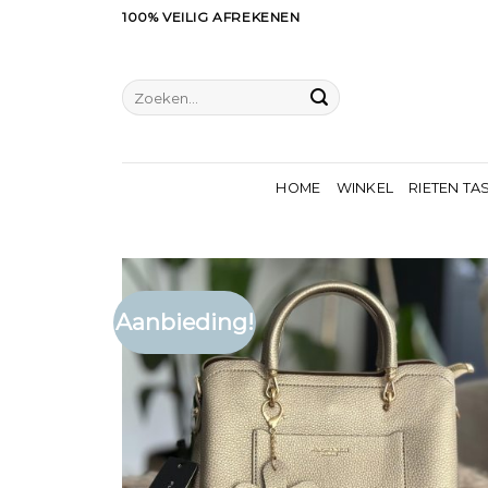
Ga
100% VEILIG AFREKENEN
naar
inhoud
Zoeken
naar:
HOME
WINKEL
RIETEN TA
Aanbieding!