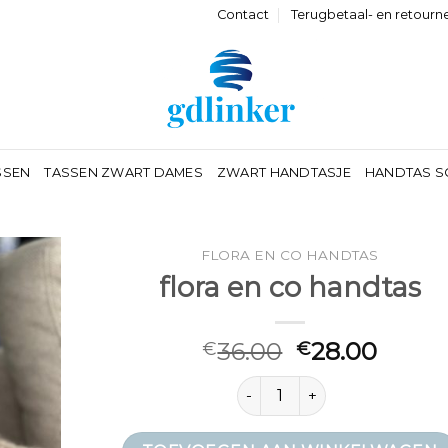
Contact
Terugbetaal- en retourn
SSEN
TASSEN ZWART DAMES
ZWART HANDTASJE
HANDTAS S
FLORA EN CO HANDTAS
flora en co handtas
36.00
28.00
€
€
flora en co handtas aantal