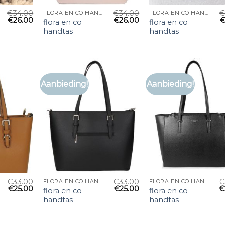
€
34.00
€
34.00
FLORA EN CO HANDTAS
FLORA EN CO HANDTAS
€
26.00
€
26.00
flora en co
flora en co
handtas
handtas
Aanbieding!
Aanbieding!
€
33.00
€
33.00
€
FLORA EN CO HANDTAS
FLORA EN CO HANDTAS
€
25.00
€
25.00
€
flora en co
flora en co
handtas
handtas