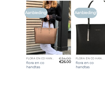
Aanbieding!
Aanbieding!
€
34.00
FLORA EN CO HANDTAS
FLORA EN CO HANDTAS
€
26.00
flora en co
flora en co
handtas
handtas