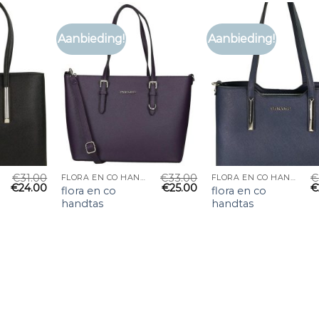
Aanbieding!
Aanbieding!
€
31.00
€
33.00
€
FLORA EN CO HANDTAS
FLORA EN CO HANDTAS
€
24.00
€
25.00
€
flora en co
flora en co
handtas
handtas