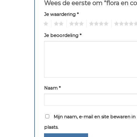
Wees de eerste om “flora en c
Je waardering
*
1
2
3
4
5
Je beoordeling
*
Naam
*
Mijn naam, e-mail en site bewaren i
plaats.