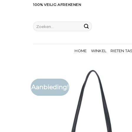
Ga
100% VEILIG AFREKENEN
naar
inhoud
Zoeken
naar:
HOME
WINKEL
RIETEN TA
Aanbieding!