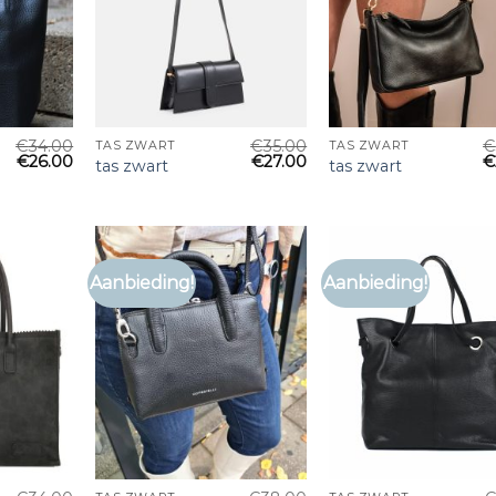
€
34.00
€
35.00
€
TAS ZWART
TAS ZWART
€
26.00
€
27.00
€
tas zwart
tas zwart
Aanbieding!
Aanbieding!