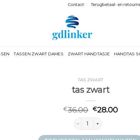
Contact
Terugbetaal- en retourn
SSEN
TASSEN ZWART DAMES
ZWART HANDTASJE
HANDTAS S
TAS ZWART
tas zwart
36.00
28.00
€
€
tas zwart aantal