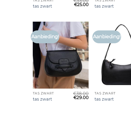
€
33.00
TAS ZWART
TAS ZWART
€
25.00
tas zwart
tas zwart
Aanbieding!
Aanbieding!
€
38.00
TAS ZWART
TAS ZWART
€
29.00
tas zwart
tas zwart