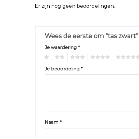
Er zijn nog geen beoordelingen.
Wees de eerste om “tas zwart”
Je waardering
*
1
2
3
4
5
Je beoordeling
*
Naam
*