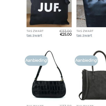
€
33.00
TAS ZWART
TAS ZWART
€
25.00
tas zwart
tas zwart
Aanbieding!
Aanbieding!