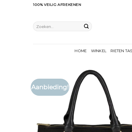
Ga
100% VEILIG AFREKENEN
naar
inhoud
Zoeken
naar:
HOME
WINKEL
RIETEN TA
Aanbieding!