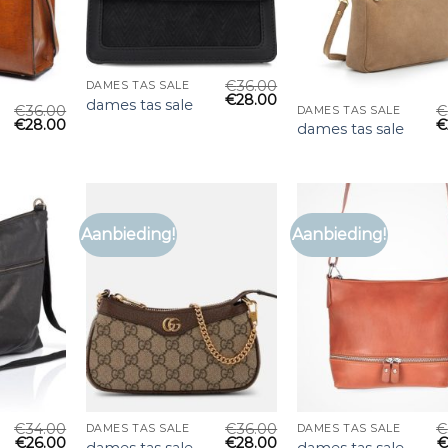
€
36.00
DAMES TAS SALE
€
28.00
dames tas sale
€
36.00
€
DAMES TAS SALE
€
28.00
€
dames tas sale
Aanbieding!
Aanbieding!
€
34.00
€
36.00
€
DAMES TAS SALE
DAMES TAS SALE
€
26.00
€
28.00
dames tas sale
dames tas sale