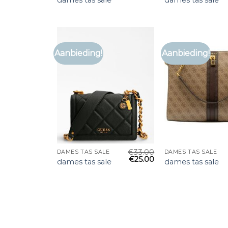
Aanbieding!
Aanbieding!
€
33.00
DAMES TAS SALE
DAMES TAS SALE
€
25.00
dames tas sale
dames tas sale