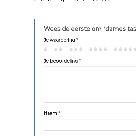
Wees de eerste om “dames tas
Je waardering
*
1
2
3
4
5
Je beoordeling
*
Naam
*