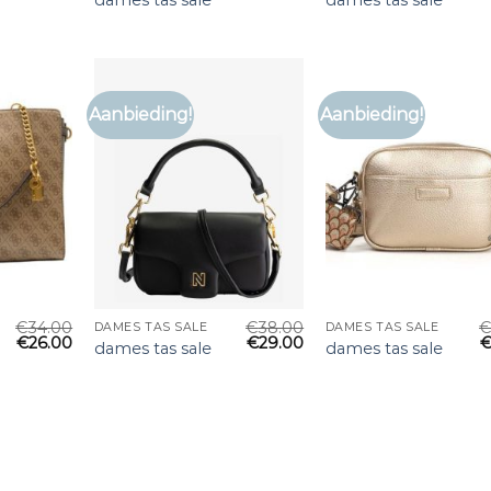
Aanbieding!
Aanbieding!
€
34.00
€
38.00
DAMES TAS SALE
DAMES TAS SALE
€
26.00
€
29.00
dames tas sale
dames tas sale