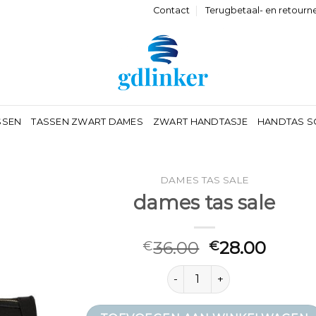
Contact
Terugbetaal- en retourn
SSEN
TASSEN ZWART DAMES
ZWART HANDTASJE
HANDTAS S
DAMES TAS SALE
dames tas sale
36.00
28.00
€
€
dames tas sale aantal