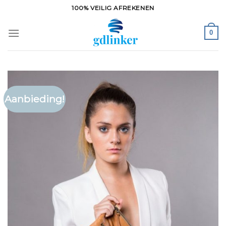
Ga
100% VEILIG AFREKENEN
naar
inhoud
0
Aanbieding!