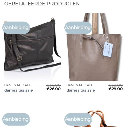
GERELATEERDE PRODUCTEN
Aanbieding!
Aanbieding!
€
34.00
€
38.00
DAMES TAS SALE
DAMES TAS SALE
€
26.00
€
29.00
dames tas sale
dames tas sale
Aanbieding!
Aanbieding!