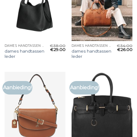
€
38.00
€
34.00
DAMES HANDTASSEN LEDER
DAMES HANDTASSEN LEDER
€
29.00
€
26.00
dames handtassen
dames handtassen
leder
leder
Aanbieding!
Aanbieding!