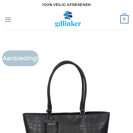
Ga
100% VEILIG AFREKENEN
naar
inhoud
0
Aanbieding!