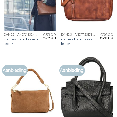
€
35.00
€
36.00
DAMES HANDTASSEN LEDER
DAMES HANDTASSEN LEDER
€
27.00
€
28.00
dames handtassen
dames handtassen
leder
leder
Aanbieding!
Aanbieding!