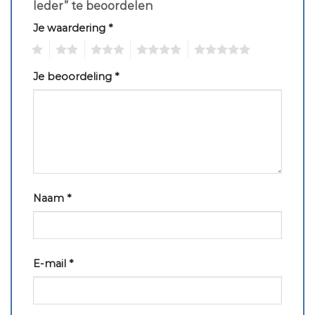
leder” te beoordelen
Je waardering
*
1
2
3
4
5
Je beoordeling
*
Naam
*
E-mail
*