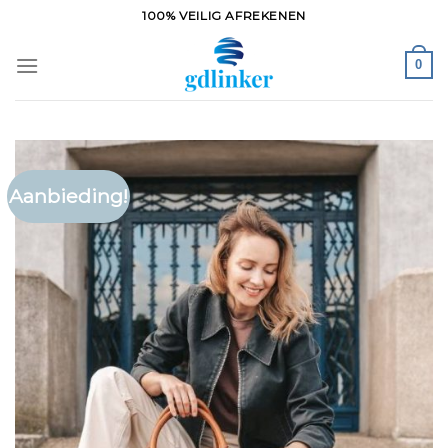
Ga
100% VEILIG AFREKENEN
naar
inhoud
0
Aanbieding!