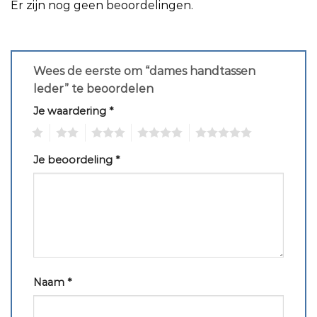
Er zijn nog geen beoordelingen.
Wees de eerste om “dames handtassen
leder” te beoordelen
Je waardering
*
1
2
3
4
5
Je beoordeling
*
Naam
*