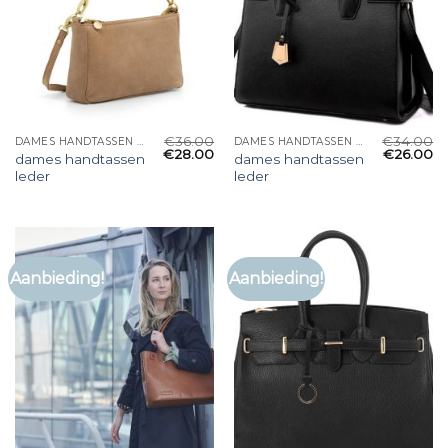
€
36.00
€
34.00
DAMES HANDTASSEN LEDER
DAMES HANDTASSEN LEDER
€
28.00
€
26.00
dames handtassen
dames handtassen
leder
leder
Aanbieding!
Aanbieding!