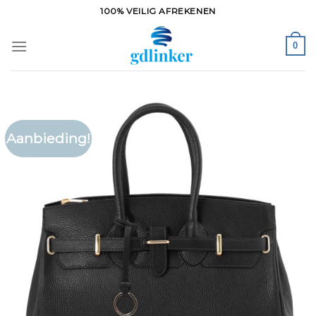
Ga
100% VEILIG AFREKENEN
naar
inhoud
0
Aanbieding!