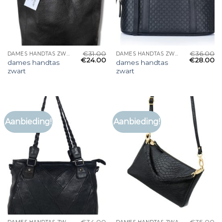
€
31.00
€
36.00
DAMES HANDTAS ZWART
DAMES HANDTAS ZWART
€
24.00
€
28.00
dames handtas
dames handtas
zwart
zwart
Aanbieding!
Aanbieding!