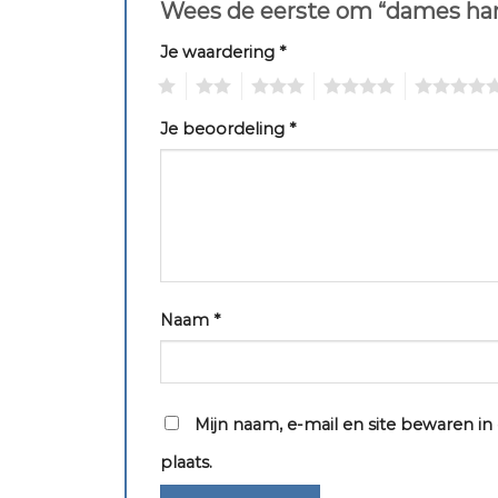
Wees de eerste om “dames han
Je waardering
*
1
2
3
4
5
Je beoordeling
*
Naam
*
Mijn naam, e-mail en site bewaren i
plaats.