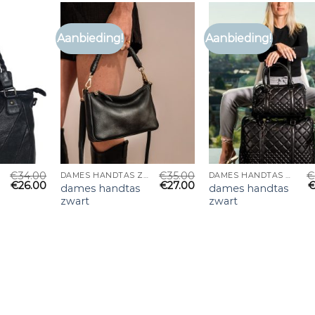
Aanbieding!
Aanbieding!
€
34.00
€
35.00
€
DAMES HANDTAS ZWART
DAMES HANDTAS ZWART
€
26.00
€
27.00
dames handtas
dames handtas
zwart
zwart