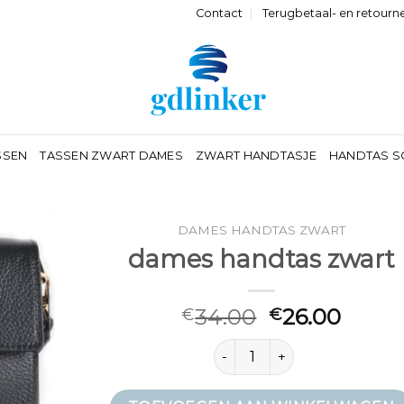
Contact
Terugbetaal- en retourn
SSEN
TASSEN ZWART DAMES
ZWART HANDTASJE
HANDTAS S
DAMES HANDTAS ZWART
dames handtas zwart
34.00
26.00
€
€
dames handtas zwart aantal