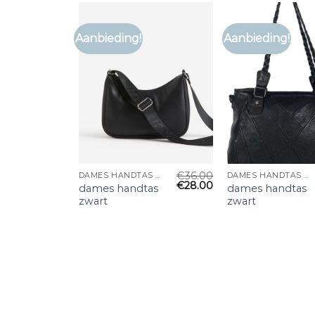
Aanbieding!
Aanbieding!
€
36.00
DAMES HANDTAS ZWART
DAMES HANDTAS ZWART
€
28.00
dames handtas
dames handtas
zwart
zwart