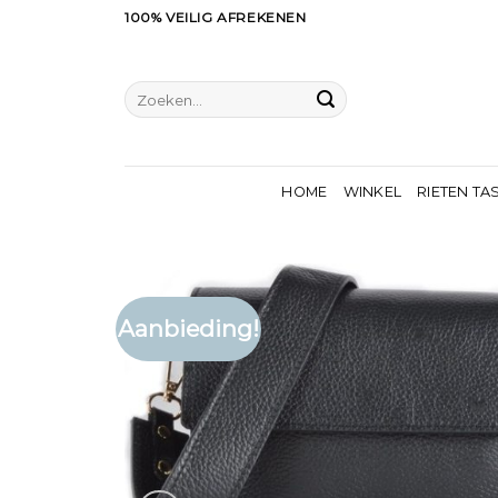
Ga
100% VEILIG AFREKENEN
naar
inhoud
Zoeken
naar:
HOME
WINKEL
RIETEN TA
Aanbieding!