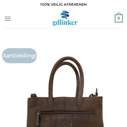
Ga
100% VEILIG AFREKENEN
naar
inhoud
0
Aanbieding!