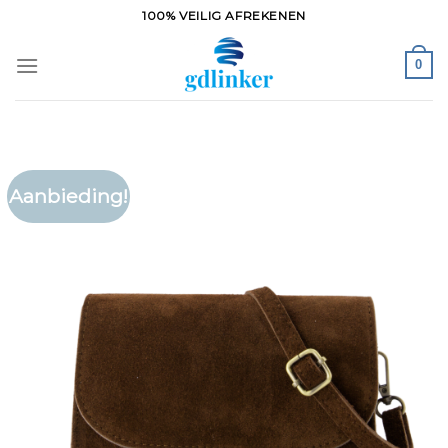
Ga
100% VEILIG AFREKENEN
naar
inhoud
0
Aanbieding!