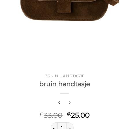
BRUIN HANDTASJE
bruin handtasje
33.00
25.00
€
€
bruin handtasje aantal