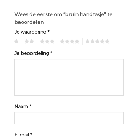
Wees de eerste om “bruin handtasje” te
beoordelen
Je waardering
*
1
2
3
4
5
Je beoordeling
*
Naam
*
E-mail
*