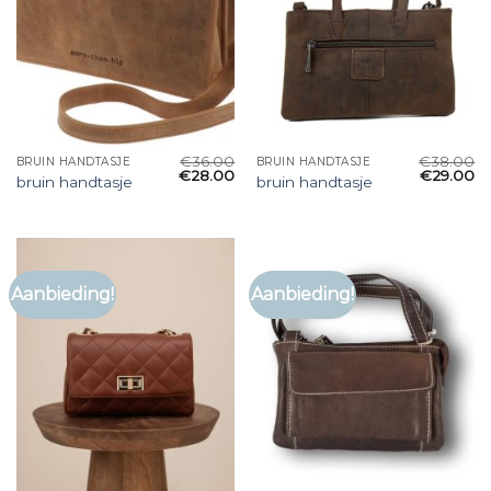
€
36.00
€
38.00
BRUIN HANDTASJE
BRUIN HANDTASJE
€
28.00
€
29.00
bruin handtasje
bruin handtasje
Aanbieding!
Aanbieding!