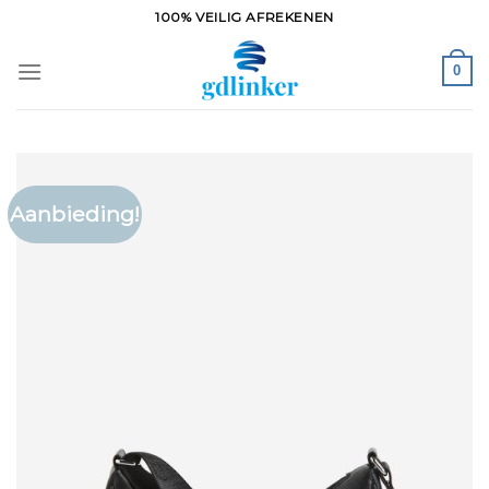
Ga
100% VEILIG AFREKENEN
naar
inhoud
0
Aanbieding!