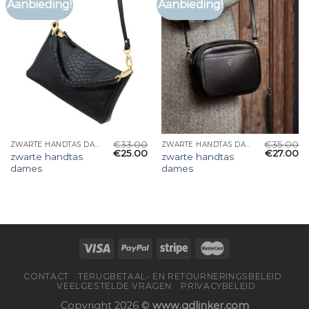
Aanbieding!
Aanbieding!
€
33.00
€
35.00
ZWARTE HANDTAS DAMES
ZWARTE HANDTAS DAMES
€
25.00
€
27.00
zwarte handtas
zwarte handtas
dames
dames
CONTACT
TERUGBETAAL- EN RETOURNERINGSBELEID
VEELGESTELDE VRAGEN
PRIVACYBELEID
Copyright 2026 ©
www.gdlinker.com