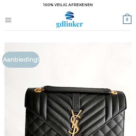
Ga
100% VEILIG AFREKENEN
naar
inhoud
0
Aanbieding!