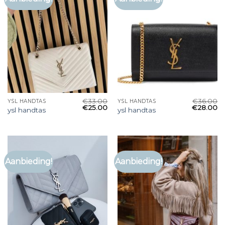
€
33.00
€
36.00
YSL HANDTAS
YSL HANDTAS
€
25.00
€
28.00
ysl handtas
ysl handtas
Aanbieding!
Aanbieding!