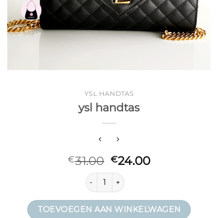
YSL HANDTAS
ysl handtas
31.00
24.00
€
€
ysl handtas aantal
TOEVOEGEN AAN WINKELWAGEN