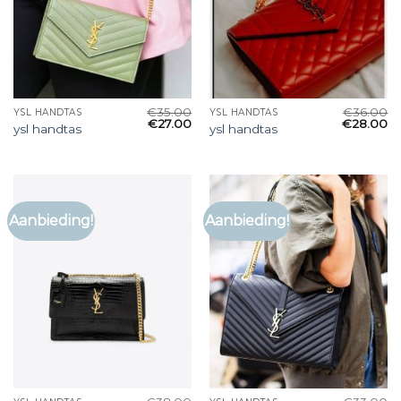
€
35.00
€
36.00
YSL HANDTAS
YSL HANDTAS
€
27.00
€
28.00
ysl handtas
ysl handtas
Aanbieding!
Aanbieding!