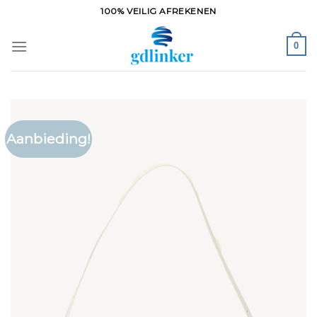
Ga
100% VEILIG AFREKENEN
naar
inhoud
0
Aanbieding!