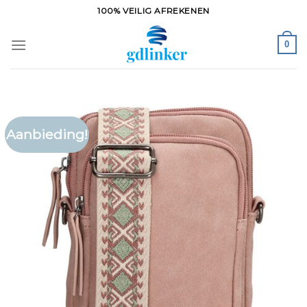
Ga
100% VEILIG AFREKENEN
naar
inhoud
0
Aanbieding!