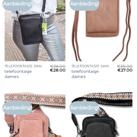
Aanbieding!
Aanbieding!
€
36.00
€
35.00
TELEFOONTASJE DAMES
TELEFOONTASJE DAMES
€
28.00
€
27.00
telefoontasje
telefoontasje
dames
dames
Aanbieding!
Aanbieding!