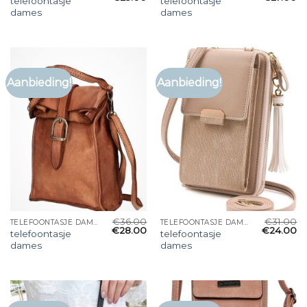
telefoontasje
telefoontasje
dames
dames
Aanbieding!
Aanbieding!
€
36.00
€
31.00
TELEFOONTASJE DAMES
TELEFOONTASJE DAMES
€
28.00
€
24.00
telefoontasje
telefoontasje
dames
dames