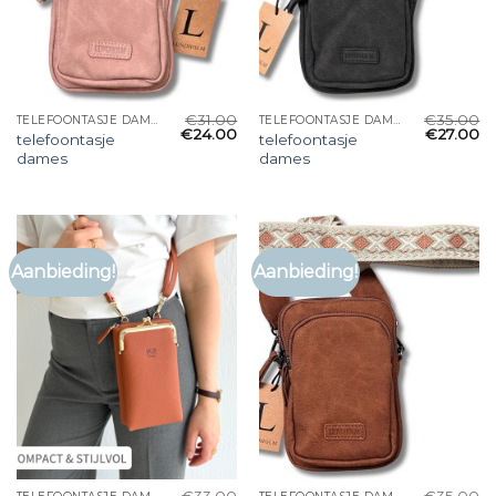
€
31.00
€
35.00
TELEFOONTASJE DAMES
TELEFOONTASJE DAMES
€
24.00
€
27.00
telefoontasje
telefoontasje
dames
dames
Aanbieding!
Aanbieding!