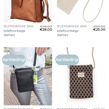
€
36.00
€
33.00
TELEFOONTASJE DAMES
TELEFOONTASJE DAMES
€
28.00
€
25.00
telefoontasje
telefoontasje
dames
dames
Aanbieding!
Aanbieding!