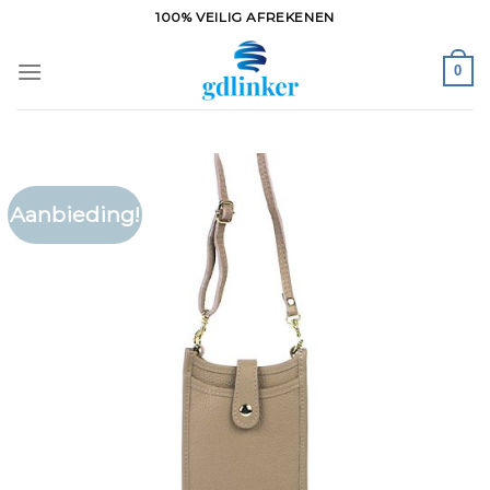
Ga
100% VEILIG AFREKENEN
naar
inhoud
0
Aanbieding!