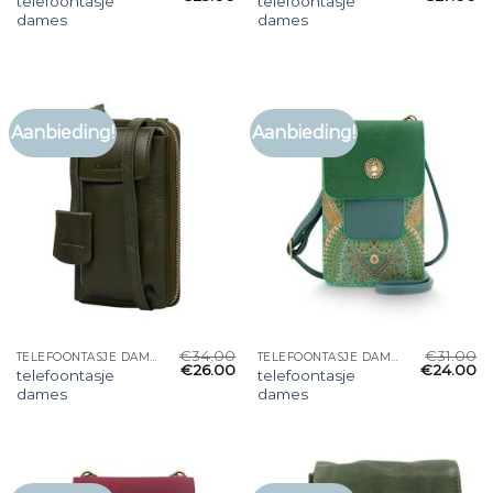
telefoontasje
telefoontasje
dames
dames
Aanbieding!
Aanbieding!
€
34.00
€
31.00
TELEFOONTASJE DAMES
TELEFOONTASJE DAMES
€
26.00
€
24.00
telefoontasje
telefoontasje
dames
dames