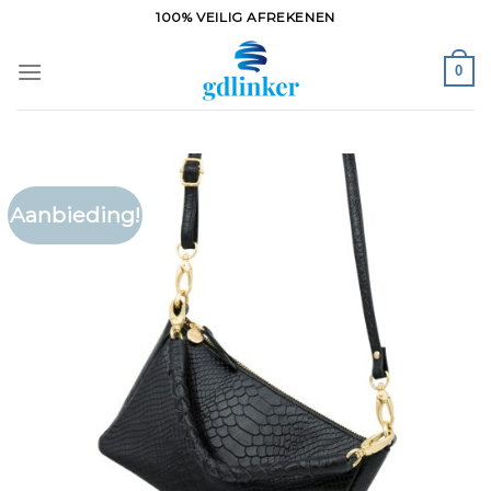
Ga
100% VEILIG AFREKENEN
naar
inhoud
0
Aanbieding!