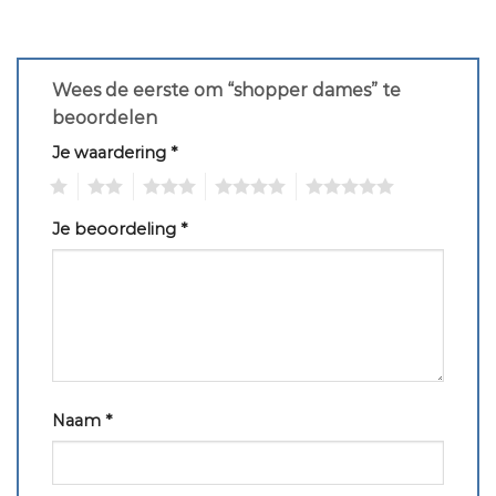
Wees de eerste om “shopper dames” te
beoordelen
Je waardering
*
1
2
3
4
5
Je beoordeling
*
Naam
*