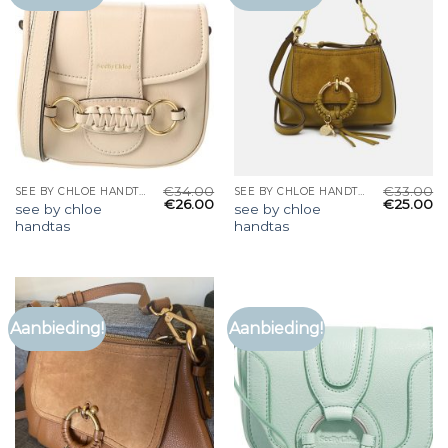
€
34.00
€
33.00
SEE BY CHLOE HANDTAS
SEE BY CHLOE HANDTAS
€
26.00
€
25.00
see by chloe
see by chloe
handtas
handtas
Aanbieding!
Aanbieding!