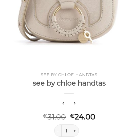
SEE BY CHLOE HANDTAS
see by chloe handtas
31.00
24.00
€
€
see by chloe handtas aantal