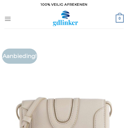
Ga
100% VEILIG AFREKENEN
naar
inhoud
0
Aanbieding!