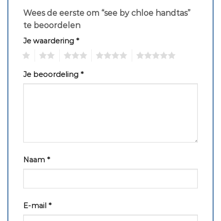
Wees de eerste om “see by chloe handtas”
te beoordelen
Je waardering
*
1
2
3
4
5
Je beoordeling
*
Naam
*
E-mail
*