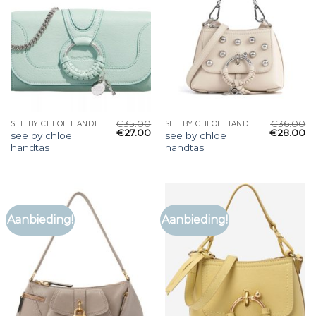
€
35.00
€
36.00
SEE BY CHLOE HANDTAS
SEE BY CHLOE HANDTAS
€
27.00
€
28.00
see by chloe
see by chloe
handtas
handtas
Aanbieding!
Aanbieding!