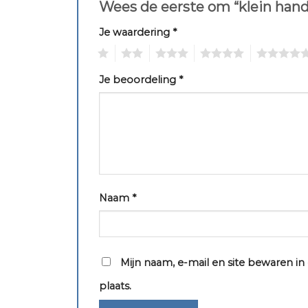
Wees de eerste om “klein hand
Je waardering
*
1
2
3
4
5
Je beoordeling
*
Naam
*
Mijn naam, e-mail en site bewaren i
plaats.