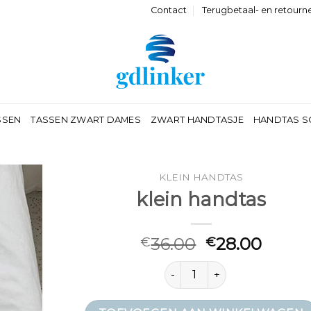
Contact
Terugbetaal- en retourn
SSEN
TASSEN ZWART DAMES
ZWART HANDTASJE
HANDTAS S
KLEIN HANDTAS
klein handtas
36.00
28.00
€
€
klein handtas aantal