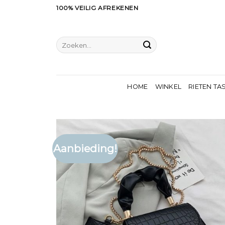
Ga
100% VEILIG AFREKENEN
naar
inhoud
Zoeken
naar:
HOME
WINKEL
RIETEN TA
Aanbieding!