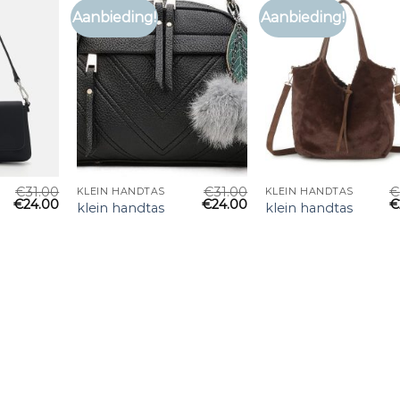
Aanbieding!
Aanbieding!
€
31.00
€
31.00
€
KLEIN HANDTAS
KLEIN HANDTAS
€
24.00
€
24.00
€
klein handtas
klein handtas