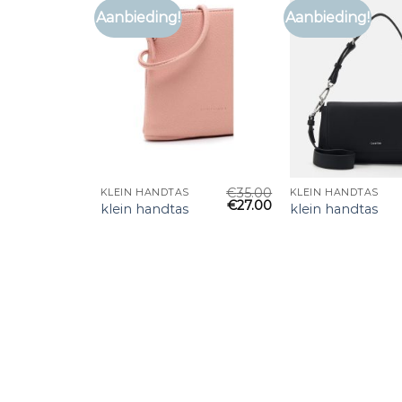
Aanbieding!
Aanbieding!
€
35.00
KLEIN HANDTAS
KLEIN HANDTAS
€
27.00
klein handtas
klein handtas