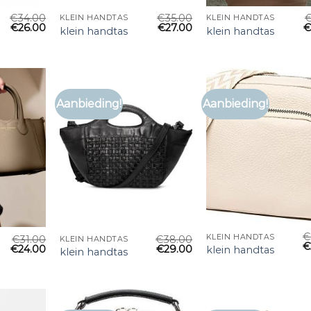
€
34.00
€
35.00
KLEIN HANDTAS
KLEIN HANDTAS
€
26.00
€
27.00
klein handtas
klein handtas
Aanbieding!
Aanbieding!
€
KLEIN HANDTAS
€
31.00
€
38.00
KLEIN HANDTAS
€
€
24.00
€
29.00
klein handtas
klein handtas