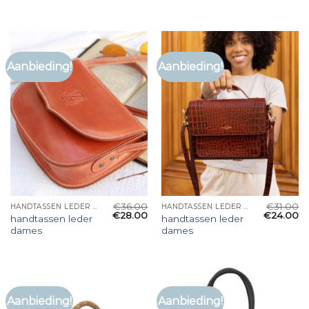
Aanbieding!
Aanbieding!
€
36.00
€
31.00
HANDTASSEN LEDER DAMES
HANDTASSEN LEDER DAMES
€
28.00
€
24.00
handtassen leder
handtassen leder
dames
dames
Aanbieding!
Aanbieding!