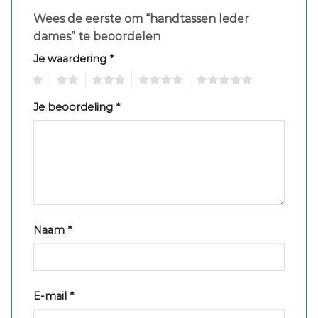
Wees de eerste om “handtassen leder
dames” te beoordelen
Je waardering
*
1
2
3
4
5
Je beoordeling
*
Naam
*
E-mail
*