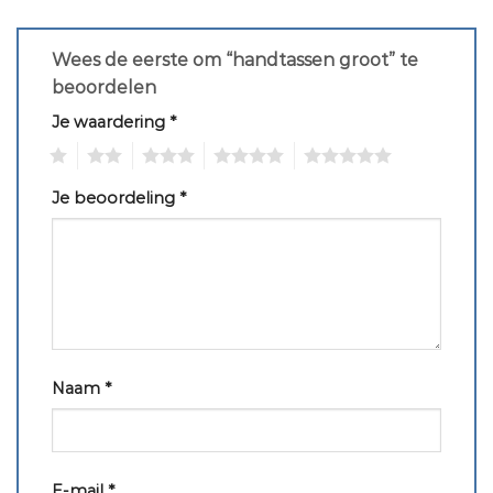
Wees de eerste om “handtassen groot” te
beoordelen
Je waardering
*
1
2
3
4
5
Je beoordeling
*
Naam
*
E-mail
*