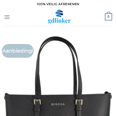
Ga
100% VEILIG AFREKENEN
naar
inhoud
0
Aanbieding!