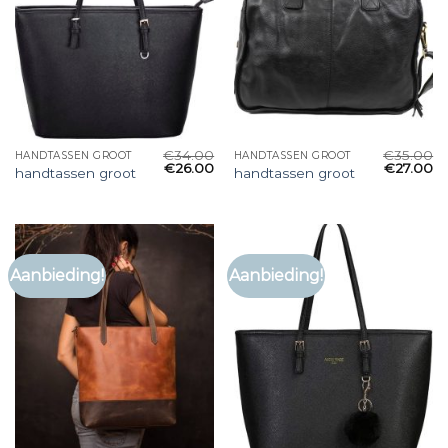
€
34.00
€
35.00
HANDTASSEN GROOT
HANDTASSEN GROOT
€
26.00
€
27.00
handtassen groot
handtassen groot
Aanbieding!
Aanbieding!