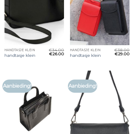
€
34.00
€
38.00
HANDTASJE KLEIN
HANDTASJE KLEIN
€
26.00
€
29.00
handtasje klein
handtasje klein
Aanbieding!
Aanbieding!