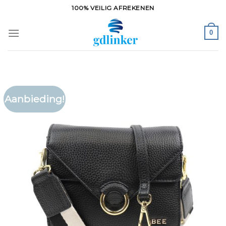
Ga
100% VEILIG AFREKENEN
naar
inhoud
0
Aanbieding!