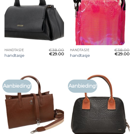
€
38.00
€
38.00
HANDTASJE
HANDTASJE
€
29.00
€
29.00
handtasje
handtasje
Aanbieding!
Aanbieding!