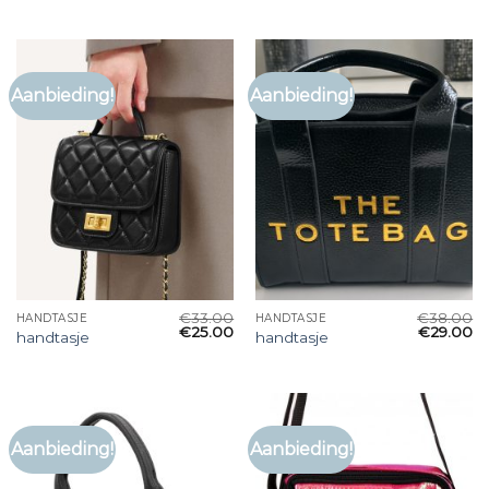
Aanbieding!
Aanbieding!
€
33.00
€
38.00
HANDTASJE
HANDTASJE
€
25.00
€
29.00
handtasje
handtasje
Aanbieding!
Aanbieding!