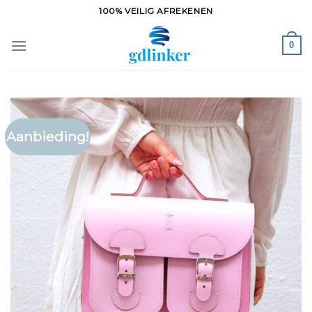
Ga
100% VEILIG AFREKENEN
naar
inhoud
0
Aanbieding!