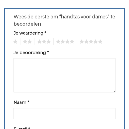
Wees de eerste om “handtas voor dames” te
beoordelen
Je waardering
*
1
2
3
4
5
Je beoordeling
*
Naam
*