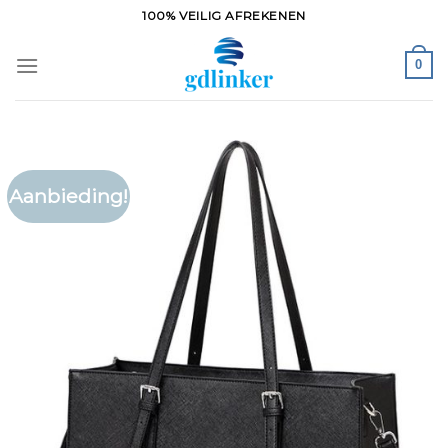
Ga
100% VEILIG AFREKENEN
naar
inhoud
0
Aanbieding!