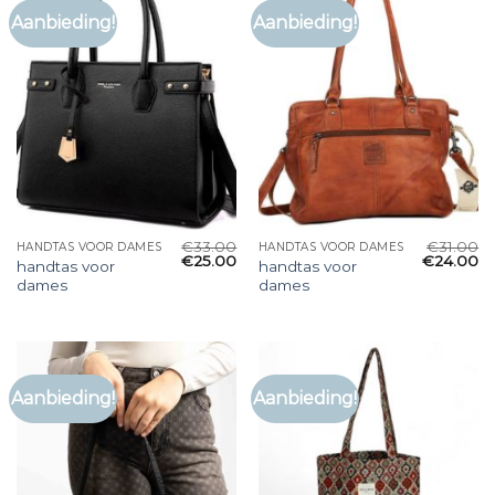
Aanbieding!
Aanbieding!
€
33.00
€
31.00
HANDTAS VOOR DAMES
HANDTAS VOOR DAMES
€
25.00
€
24.00
handtas voor
handtas voor
dames
dames
Aanbieding!
Aanbieding!