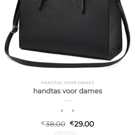
HANDTAS VOOR DAMES
handtas voor dames
38.00
29.00
€
€
handtas voor dames aantal