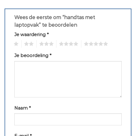
Wees de eerste om “handtas met
laptopvak” te beoordelen
Je waardering
*
1
2
3
4
5
Je beoordeling
*
Naam
*