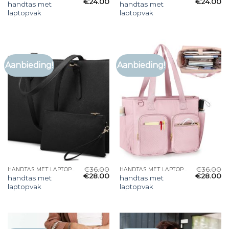
€
24.00
€
24.00
handtas met
handtas met
laptopvak
laptopvak
Aanbieding!
Aanbieding!
€
36.00
€
36.00
HANDTAS MET LAPTOPVAK
HANDTAS MET LAPTOPVAK
€
28.00
€
28.00
handtas met
handtas met
laptopvak
laptopvak