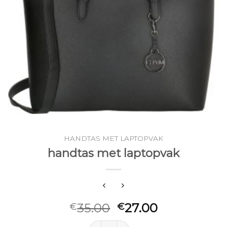
HANDTAS MET LAPTOPVAK
handtas met laptopvak
35.00
27.00
€
€
handtas met laptopvak aantal