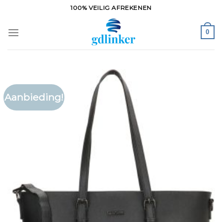
Ga
100% VEILIG AFREKENEN
naar
inhoud
0
Aanbieding!